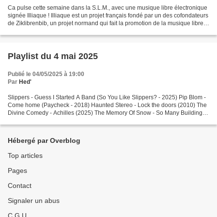
Ca pulse cette semaine dans la S.L.M., avec une musique libre électronique
signée Illiaque ! Illiaque est un projet français fondé par un des cofondateurs
de Ziklibrenbib, un projet normand qui fait la promotion de la musique libre
sous Creative Commons...
Playlist du 4 mai 2025
Publié le 04/05/2025 à 19:00
Par
Hed'
Slippers - Guess I Started A Band (So You Like Slippers? - 2025) Pip Blom -
Come home (Paycheck - 2018) Haunted Stereo - Lock the doors (2010) The
Divine Comedy - Achilles (2025) The Memory Of Snow - So Many Buildings
Close To The Sea (Obsidian Dust -...
Hébergé par Overblog
Top articles
Pages
Contact
Signaler un abus
C.G.U.