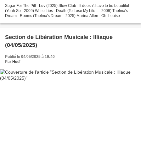
Sugar For The Pill - Luv (2025) Slow Club - It doesn't have to be beautiful
(Yeah So - 2009) White Lies - Death (To Lose My Life... - 2009) Thelma's
Dream - Rooms (Thelma's Dream - 2025) Marina Allen - Oh, Louise
(Candlepower – 2022) The 155 - Medusa...
Section de Libération Musicale : Illiaque
(04/05/2025)
Publié le 04/05/2025 à 19:40
Par
Hed'