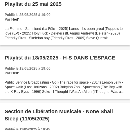
Playlist du 25 mai 2025
Publié le 25/05/2025 à 19:00
Par
Hed'
La Flemme - Sans fond (La Fête – 2025) Lanes - It's been great (Puppets to
love (EP) - 2025) Holy Fuck - Deleters (ft. Angus Andrew) (Deleter - 2020)
Friendly Fires - Skeleton boy (Friendly Fires - 2009) Steve Queralt -
Messengers (ft. Verity Susman)...
Playlist du 18/05/2025 - H-S DANS L'ESPACE
Publié le 18/05/2025 à 19:00
Par
Hed'
Public Service Broadcasting - Go! (The race for space - 2014) Lemon Jelly -
Space walk (Lost Horizons - 2002) Babylon Zoo - Spaceman (The Boy with
the X-Ray Eyes - 1996) Soko - I Thought I Was An Alien (I Thought I Was an
Alien - 2012) Alien Sex Fiend...
Section de Libération Musicale - None Shall
Sleep (11/05/2025)
Publié le 11/05/2025 à 19:45