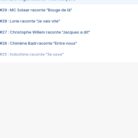
#29 : MC Solaar raconte "Bouge de là"
28 : Lorie raconte "Je vais vite"
#27 : Christophe Willem raconte "Jacques a dit"
#26 : Chimène Badi raconte "Entre nous"
#25 : Indochine raconte "3e sexe"
#24 : Zaho raconte "C'est chelou"
#23 : Patrick Bruel raconte "Au café des délices"
#22 : Kyo raconte "Le chemin"
#21 : Nolwenn Leroy raconte "Cassé"
#20 : Patrick Hernandez raconte "Born to be alive"
#19 : Lorie raconte "Près de moi"
#18 : Michael Jones raconte "A nos actes manqués" (avec Jean-Jacque