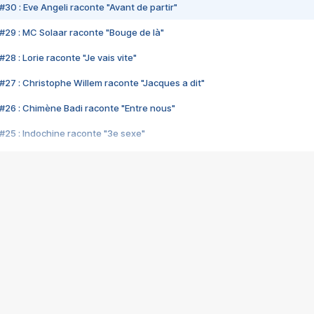
#30 : Eve Angeli raconte "Avant de partir"
#29 : MC Solaar raconte "Bouge de là"
28 : Lorie raconte "Je vais vite"
#27 : Christophe Willem raconte "Jacques a dit"
#26 : Chimène Badi raconte "Entre nous"
#25 : Indochine raconte "3e sexe"
#24 : Zaho raconte "C'est chelou"
#23 : Patrick Bruel raconte "Au café des délices"
#22 : Kyo raconte "Le chemin"
#21 : Nolwenn Leroy raconte "Cassé"
#20 : Patrick Hernandez raconte "Born to be alive"
#19 : Lorie raconte "Près de moi"
#18 : Michael Jones raconte "A nos actes manqués" (avec Jean-Jacque