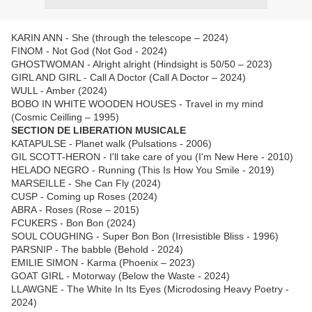
KARIN ANN - She (through the telescope – 2024)
FINOM - Not God (Not God - 2024)
GHOSTWOMAN - Alright alright (Hindsight is 50/50 – 2023)
GIRL AND GIRL - Call A Doctor (Call A Doctor – 2024)
WULL - Amber (2024)
BOBO IN WHITE WOODEN HOUSES - Travel in my mind
(Cosmic Ceilling – 1995)
SECTION DE LIBERATION MUSICALE
KATAPULSE - Planet walk (Pulsations - 2006)
GIL SCOTT-HERON - I'll take care of you (I'm New Here - 2010)
HELADO NEGRO - Running (This Is How You Smile - 2019)
MARSEILLE - She Can Fly (2024)
CUSP - Coming up Roses (2024)
ABRA - Roses (Rose – 2015)
FCUKERS - Bon Bon (2024)
SOUL COUGHING - Super Bon Bon (Irresistible Bliss - 1996)
PARSNIP - The babble (Behold - 2024)
EMILIE SIMON - Karma (Phoenix – 2023)
GOAT GIRL - Motorway (Below the Waste - 2024)
LLAWGNE - The White In Its Eyes (Microdosing Heavy Poetry -
2024)