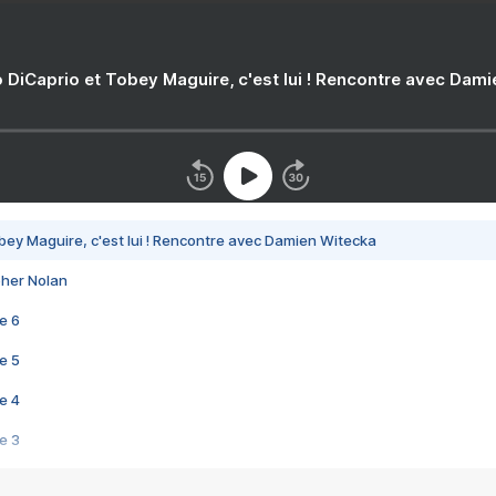
 DiCaprio et Tobey Maguire, c'est lui ! Rencontre avec Dam
bey Maguire, c'est lui ! Rencontre avec Damien Witecka
pher Nolan
e 6
e 5
e 4
e 3
s créatrices de la VF !