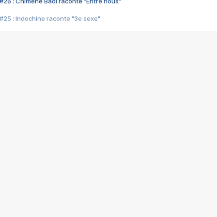
#26 : Chimène Badi raconte "Entre nous"
#25 : Indochine raconte "3e sexe"
#24 : Zaho raconte "C'est chelou"
#23 : Patrick Bruel raconte "Au café des délices"
#22 : Kyo raconte "Le chemin"
#21 : Nolwenn Leroy raconte "Cassé"
#20 : Patrick Hernandez raconte "Born to be alive"
#19 : Lorie raconte "Près de moi"
#18 : Michael Jones raconte "A nos actes manqués" (avec Jean-Jacque
#17 : Khaled raconte "Aïcha"
#16 : Corneille raconte "Parce qu'on vient de loin"
#15 : Indochine raconte "L'aventurier"
14 : Lorie raconte "Sur un air latino"