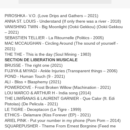
PIROSHKA - V.O. (Love Drips and Gathers – 2021)
ANNA ST. LOUIS - Understand (If only there was a river - 2018)
VANISHING TWIN - Big Moonlight (Ookii Gekkou) (Ookii Gekkou
– 2021)
SEBASTIEN TELLIER - La Ritournelle (Politics - 2005)
MAC MCCAUGHAN - Circling Around (The sound of yourself -
2021)
THE THE - This is the day (Soul Mining - 1983)
SECTION DE LIBERATION MUSICALE
BRUSSE - The right one (2021)
FUJIYA & MIYAGI - Ankle Injuries (Transparent things – 2006)
POND - Human Touch (9 - 2021)
ALI - Bliss + Blasphemy (2021)
POWERDOVE - Frost Broken Willow (Machination - 2021)
LOU MARCO & ARTHUR H - India song (2014)
THE LIMIÑANAS & LAURENT GARNIER - Que Calor (ft. Edi
Pistolas) (De Pelicula - 2021)
LE TIGRE - Deceptacon (Le Tigre - 1999)
ETHICS - Delamare (Kiss Forever (EP) - 2021)
ARIEL PINK - Put your number in my phone (Pom Pom – 2014)
SQUAREPUSHER - Theme From Ernest Borgnine (Feed me