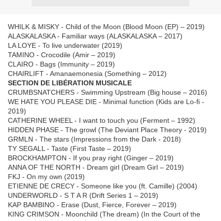
WHILK & MISKY - Child of the Moon (Blood Moon (EP) – 2019)
ALASKALASKA - Familiar ways (ALASKALASKA – 2017)
LA LOYE - To live underwater (2019)
TAMINO - Crocodile (Amir – 2019)
CLAIRO - Bags (Immunity – 2019)
CHAIRLIFT - Amanaemonesia (Something – 2012)
SECTION DE LIBÉRATION MUSICALE
CRUMBSNATCHERS - Swimming Upstream (Big house – 2016)
WE HATE YOU PLEASE DIE - Minimal function (Kids are Lo-fi -
2019)
CATHERINE WHEEL - I want to touch you (Ferment – 1992)
HIDDEN PHASE - The growl (The Deviant Place Theory - 2019)
GRMLN - The stars (Impressions from the Dark - 2018)
TY SEGALL - Taste (First Taste – 2019)
BROCKHAMPTON - If you pray right (Ginger – 2019)
ANNA OF THE NORTH - Dream girl (Dream Girl – 2019)
FKJ - On my own (2019)
ETIENNE DE CRECY - Someone like you (ft. Camille) (2004)
UNDERWORLD - S T A R (Drift Series 1 – 2019)
KAP BAMBINO - Erase (Dust, Fierce, Forever – 2019)
KING CRIMSON - Moonchild (The dream) (In the Court of the