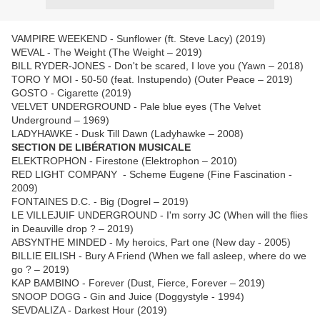
VAMPIRE WEEKEND - Sunflower (ft. Steve Lacy) (2019)
WEVAL - The Weight (The Weight – 2019)
BILL RYDER-JONES - Don't be scared, I love you (Yawn – 2018)
TORO Y MOI - 50-50 (feat. Instupendo) (Outer Peace – 2019)
GOSTO - Cigarette (2019)
VELVET UNDERGROUND - Pale blue eyes (The Velvet
Underground – 1969)
LADYHAWKE - Dusk Till Dawn (Ladyhawke – 2008)
SECTION DE LIBÉRATION MUSICALE
ELEKTROPHON - Firestone (Elektrophon – 2010)
RED LIGHT COMPANY - Scheme Eugene (Fine Fascination -
2009)
FONTAINES D.C. - Big (Dogrel – 2019)
LE VILLEJUIF UNDERGROUND - I'm sorry JC (When will the flies
in Deauville drop ? – 2019)
ABSYNTHE MINDED - My heroics, Part one (New day - 2005)
BILLIE EILISH - Bury A Friend (When we fall asleep, where do we
go ? – 2019)
KAP BAMBINO - Forever (Dust, Fierce, Forever – 2019)
SNOOP DOGG - Gin and Juice (Doggystyle - 1994)
SEVDALIZA - Darkest Hour (2019)